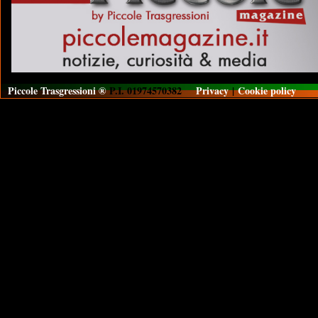
Piccole Trasgressioni ®
P.I. 01974570382
Privacy
|
Cookie policy