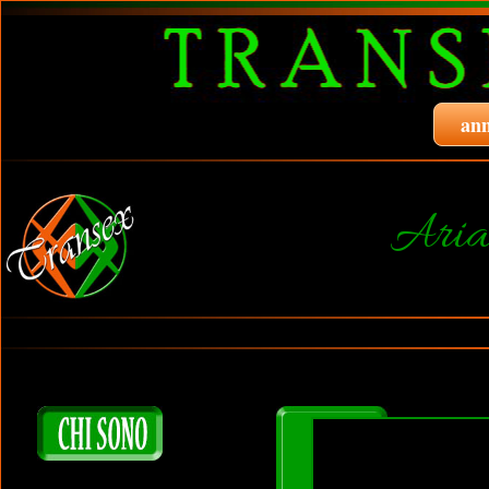
ann
Aria