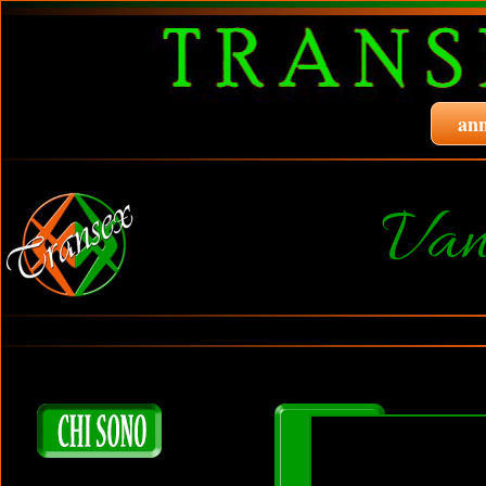
ann
Van