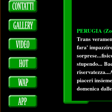
PERUGIA (Zon
Trans veramente
fara' impazzire
sorprese...fisi
stupendo... Bac
riservatezza...
piaceri insieme
domenica dalle