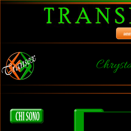
ann
Chryst