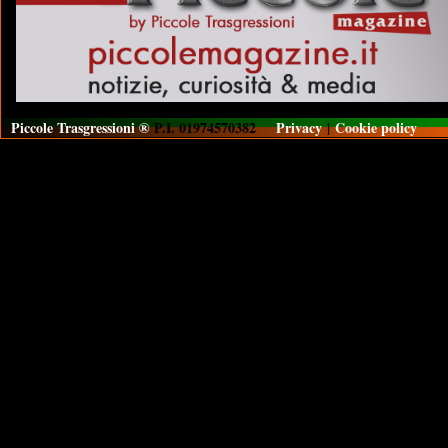
Piccole Trasgressioni ®
P.I. 01974570382
Privacy
|
Cookie policy